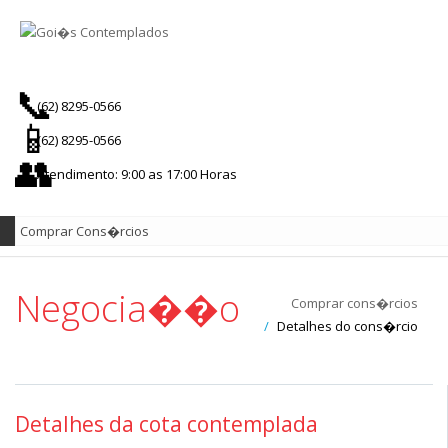
(62) 8295-0566
(62) 8295-0566
Atendimento: 9:00 as 17:00 Horas
Negocia��o
Comprar cons�rcios
Detalhes do cons�rcio
Detalhes da cota contemplada