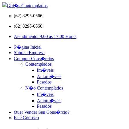
(62) 8295-0566
(62) 8295-0566
Atendimento: 9:00 as 17:00 Horas
P�gina Inicial
Sobre a Empresa
Comprar Cons�rcios
Contemplados
Im�veis
Autom�veis
Pesados
N�o Contemplados
Im�veis
Autom�veis
Pesados
Quer Vender Seu Cons�rcio?
Fale Conosco