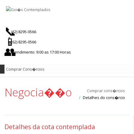
(62) 8295-0566
(62) 8295-0566
Atendimento: 9:00 as 17:00 Horas
Negocia��o
Comprar cons�rcios
Detalhes do cons�rcio
Detalhes da cota contemplada